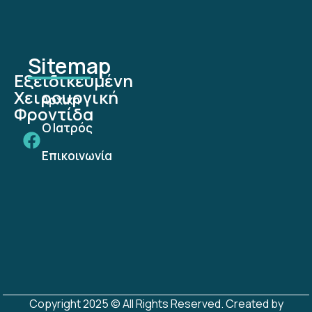
Sitemap
Εξειδικευμένη
Χειρουργική
Αρχική
Φροντίδα
Ο Ιατρός
Επικοινωνία
Copyright 2025 © All Rights Reserved. Created by