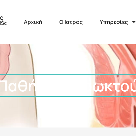
ης
Αρχική
Ο Ιατρός
Υπηρεσίες
MSc
Παθήσεις Πρωκτο