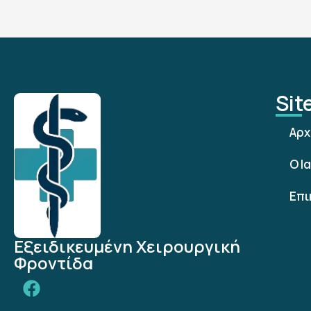
Si
Αρχ
Ο Ι
Επι
Εξειδικευμένη Χειρουργική
Φροντίδα