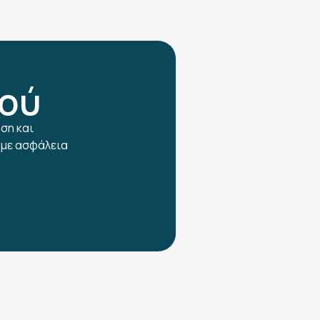
βού
ση και
 με ασφάλεια