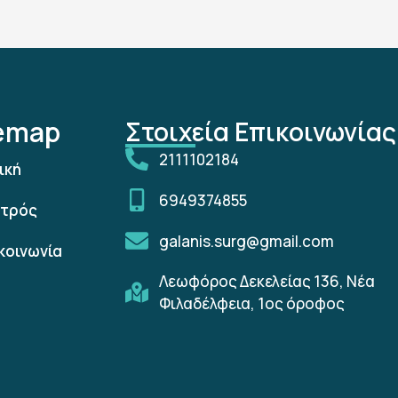
temap
Στοιχεία Επικοινωνίας
2111102184
ική
6949374855
ατρός
galanis.surg@gmail.com
κοινωνία
Λεωφόρος Δεκελείας 136, Νέα
Φιλαδέλφεια, 1ος όροφος