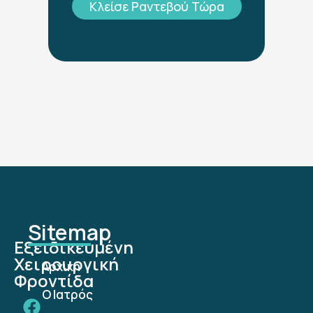
Κλείσε Ραντεβού Τώρα
Sitemap
Εξειδικευμένη
Χειρουργική
Αρχική
Φροντίδα
Ο Ιατρός